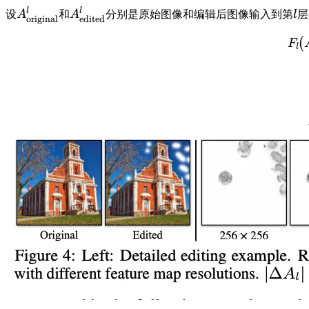
l
l
设
A
和
A
分别是原始图像和编辑后图像输入到第
l
层
original
edited
(
F
l