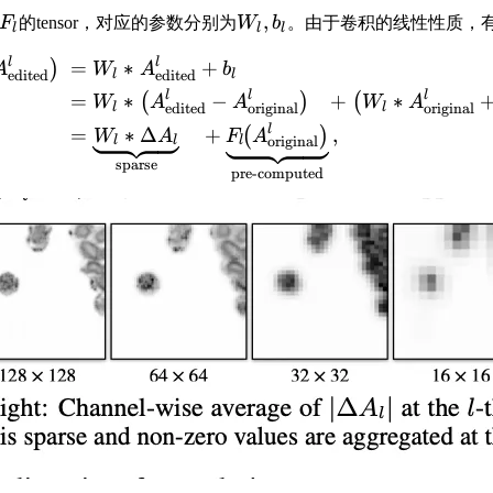
,
F
的tensor，对应的参数分别为
W
b
。由于卷积的线性性质，
l
l
l
l
l
=
∗
+
)
A
W
A
b
edited
edited
l
l
l
l
l
=
∗
−
+
∗
(
)
(
W
A
A
W
A
edited
original
original
l
l
l
=
∗
Δ
+
,
(
)
W
A
F
A
original
l
l
l
sparse
pre-computed