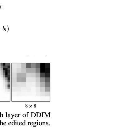
有：
+
)
b
l