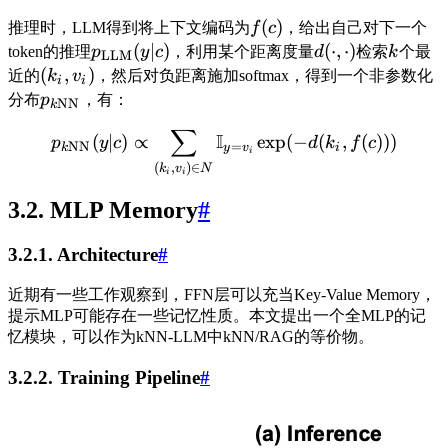
(
)
推理时，LLM得到将上下文编码为
f
c
，给出自己对下一个
(
∣
)
(
⋅
,
⋅
)
token的推理
p
y
c
，利用某个距离度量
d
检索
k
个最
LLM
(
,
)
近的
k
v
，然后对负距离施加softmax，得到一个非参数化
i
i
分布
p
，有：
NN
k
∑
I
(
∣
)
∝
exp
(
−
(
,
(
)))
p
y
c
d
k
f
c
NN
=
k
y
v
i
i
(
,
)
∈
k
v
N
i
i
3.2. MLP Memory
#
3.2.1. Architecture
#
近期有一些工作观察到，FFN层可以充当Key-Value Memory，
提示MLP可能存在一些记忆性质。本文提出一个全MLP的记
忆模块，可以作为kNN-LLM中kNN/RAG的等价物。
3.2.2. Training Pipeline
#