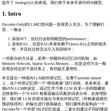
提升了 StrategyQA 的表现。我们将于未来开源代码与模型。
1. Intro
Decoder-Only的LLM幻觉问题一直很受人关注。为了缓解幻
觉，一般会：
添加SFT，但往往会削弱模型的performance；
添加RAG，但是RAG本身依赖于Query-Key之间的相关
性，并且此过程无法引入到训练中；
一些新兴的方法是，采用一些额外的记忆访问机制，如
Memory Network, Sparse Access Memory, …但是这些方法一般
应用在特定的下游任务上，有些缺乏通用性。
本文提出一种面向LLM的外部记忆，在整个pretrain dataset
上，这个外部记忆用一个“模拟检索”进行训练。具体来说，遵
循kNN-LLM的设定，该记忆学习将 LLM 在某一步的隐藏状
态映射到一个与 kNN 检索器输出匹配的词表分布。在推理阶
段，我们将 LLM 的原生输出与来自外部记忆（经检索器模仿
预训练得到）的输出进行插值融合。我们最终的架构由一个
Decoder与一个外部 MLP记忆组成，二者分别通过不同的预训