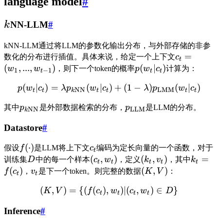
language model
#
NN-LLM
#
k
kNN-LLM通过将LLM的参数化输出分布，与外部存储的非参
=
数化的分布进行插值。具体来说，给定一个上下文
c
t
(
,
...
,
)
(
∣
)
w
w
，则下一个token的概率
p
w
c
计算为：
1
−
1
t
t
t
(
∣
)
=
(
∣
)
+
(
1
−
)
(
∣
)
p
w
c
λ
p
w
c
λ
p
w
c
NN
LMM
t
t
k
t
t
t
t
其中
p
是外部数据检索的分布，
p
是LLM的分布。
NN
LLM
k
Datastore
#
(
⋅
)
假设
f
是LLM将上下文
c
编码为定长向量的一个函数，对于
t
(
,
)
(
,
)
=
训练集
D
中的每一个样本
c
w
，定义
k
v
，其中
k
t
t
t
t
t
(
)
(
,
)
f
c
，
v
是下一个token。则完整的数据
K
V
：
t
t
(
,
)
=
{(
(
)
,
)
∣
(
,
)
∈
}
K
V
f
c
w
c
w
D
t
t
t
t
Inference
#