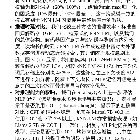
将 MLP 记忆接入不同的 Transformer 块。图 3（b）中，
横轴为相对深度（20%–100%），纵轴为min‑max 归一化
的困惑度（0% 最好，100% 最差）。这一跨规模一致的
模式有别于 kNN‑LM 习惯使用最终层表示的做法。
推理时延对比。
我们比较三种方法的推理效率：标准自
回归解码器（GPT‑2）、检索式的 kNN‑LM、以及我们
的总体架构。解码器因注意力与KV 缓存导致随序列长
度二次增长的时延；kNN‑LM 在生成过程中需对大外部
数据存储进行动态近邻搜索，其开销随库规模急剧上
升。图 3（c）显示，我们的架构（GPT2+MLP Mem）相
较仅解码器加速 1.3×，相较 kNN‑LM 在 1 亿词元与 5 亿
词元存储上分别快 4×/80×。这些评估在上下文长度 512
下进行；如分析，随着上下文增长，MLP 记忆因避免注
意力的二次缩放而带来更显著的效率优势。
对推理能力的影响。
我们在 StrategyQA 上进一步评估
MLP 记忆（该基准要求多步推理与事实知识）。表 4 展
示了是否采用 COT（chain‑of‑thought） 提示下的准确率
对比：CPT 的结果不稳定，尤其在 Mistral‑7B‑v0.3 上，
使用 COT 会下降 7% 以上；kNN‑LM 亦常损害表现（如
Llama‑2‑7B 在 COT 下 ‑1.7%）。相反，MLP 记忆在所有
模型、无论是否使用 COT，均带来稳定增益，其中在
Llama‑3‑8B 上的提升尤为明显（使用 COT +1.62%）。