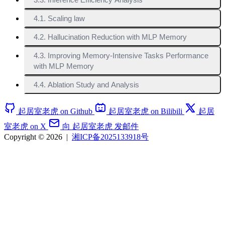
4.1. Scaling law
4.2. Hallucination Reduction with MLP Memory
4.3. Improving Memory-Intensive Tasks Performance
with MLP Memory
4.4. Ablation Study and Analysis
起居室老虎 on Github
起居室老虎 on Bilibili
起居
室老虎 on X
向 起居室老虎 发邮件
Copyright © 2026
|
湘ICP备2025133918号