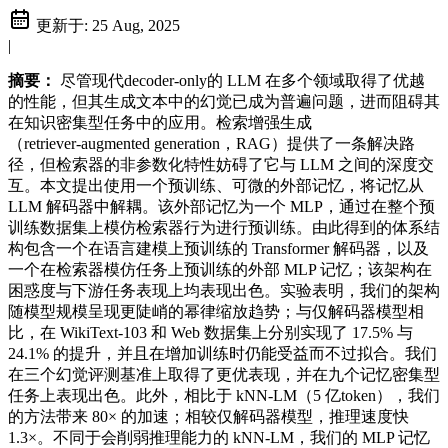
更新于:
25 Aug, 2025
|
摘要：
尽管现代decoder‑only的 LLM 在多个领域取得了优越
的性能，但其生成文本中的幻觉已成为普遍问题，进而阻碍其
在知识密集型任务中的应用。检索增强生成
（retriever‑augmented generation，RAG）提供了一条解决路
径，但检索器的非参数化特性妨碍了它与 LLM 之间的深度交
互。本文提出使用一个预训练、可微的外部记忆，将记忆从
LLM 解码器中解耦。该外部记忆为一个 MLP，通过在整个预
训练数据集上模仿检索器行为进行预训练。由此得到的体系结
构包含一个在语言建模上预训练的 Transformer 解码器，以及
一个在检索器模仿任务上预训练的外部 MLP 记忆；该架构在
困惑度与下游任务表现上均表现出色。实验表明，我们的架构
随模型规模呈现更陡峭的幂律缩放趋势；与仅解码器模型相
比，在 WikiText‑103 和 Web 数据集上分别实现了 17.5% 与
24.1% 的提升，并且在增加训练时仍能受益而不过拟合。我们
在三个幻觉评测基准上取得了更优表现，并在九个记忆密集型
任务上表现出色。此外，相比于 kNN‑LM（5 亿token），我们
的方法带来 80× 的加速；相较仅解码器模型，推理速度快
1.3×。不同于会削弱推理能力的 kNN‑LM，我们的 MLP 记忆