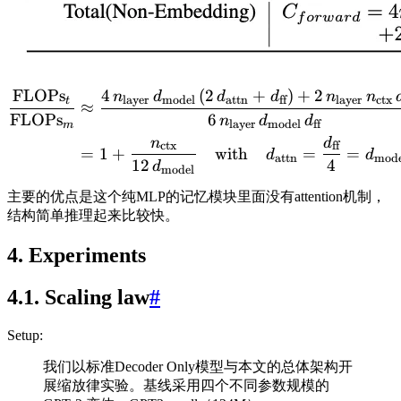
FLOPs
4
(
2
+
)
+
2
n
d
d
d
n
n
layer
model
attn
ff
layer
ctx
t
≈
FLOPs
6
n
d
d
layer
model
ff
m
n
d
ctx
ff
=
1
+
with
=
=
d
d
attn
mode
12
4
d
model
主要的优点是这个纯MLP的记忆模块里面没有attention机制，
结构简单推理起来比较快。
4. Experiments
4.1. Scaling law
#
Setup:
我们以标准Decoder Only模型与本文的总体架构开
展缩放律实验。基线采用四个不同参数规模的