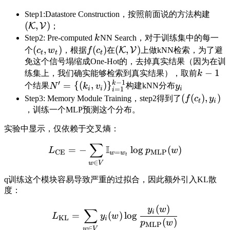
Step1:Datastore Construction，按照前面说的方法构建
(
,
)
K
V
；
Step2: Pre-computed
k
NN Search，对于训练集中的每一
(
,
)
(
)
(
,
)
K
V
个
c
w
，根据
f
c
在
上做kNN检索，为了避
t
t
t
免这个信号塌缩成One-Hot的，去掉真实结果（因为在训
−
1
练集上，我们确实能够检索到真实结果），取前
k
−
1
′
k
=
{(
,
)
}
个结果
N
k
v
构建kNN分布
y
i
i
i
=
1
i
(
(
)
,
)
Step3: Memory Module Training，step2得到了
f
c
y
t
i
，训练一个MLP预测这个分布。
实验中显示，仅依赖于交叉熵：
∑
I
=
−
lo
g
(
)
L
p
w
CE
=
MLP
w
w
t
∈
w
V
q训练这个模块容易导致严重的过拟合，因此额外引入KL散
度：
(
)
y
w
∑
i
=
(
)
lo
g
L
y
w
KL
i
(
)
p
w
MLP
∈
w
V