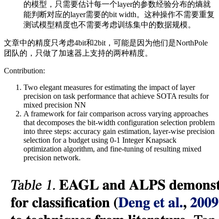
的模型，只需要估计每一个layer的参数经验分布的熵就
能判断对应的layer需要的bit width。这种操作不需要重复
测试模型精度也不需要考虑训练集中的数据规模。
文章中的精度只考虑4bit和2bit，可能是因为他们是NorthPole
团队的，只做了加速器上支持的两种精度。
Contribution:
Two elegant measures for estimating the impact of layer
precision on task performance that achieve SOTA results for
mixed precision NN
A framework for fair comparison across varying approaches
that decomposes the bit-width configuration selection problem
into three steps: accuracy gain estimation, layer-wise precision
selection for a budget using 0-1 Integer Knapsack
optimization algorithm, and fine-tuning of resulting mixed
precision network.