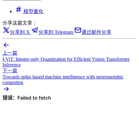
模型量化
分享这篇文章：
分享到 X
分享到 Telegram
通过邮件分享
上一篇
I-ViT: Integer-only Quantization for Efficient Vision Transformer
Inference
下一篇
Towards spike-based machine intelligence with neuromorphic
computing