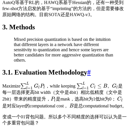
AutoQ等基于RL的，HAWQ系基于Hessian的，还有一种受到
few-shot方法启发的基于“imprinting”的方法的，但是需要修改
原始网络的结构。目前SOTA还是HAWQ-v3。
3. Methods
Mixed precision quantization is based on the intuition
that different layers in a network have different
sensitivity to quantization and hence some layers are
better candidates for more aggressive quantization than
others.
3.1. Evaluation Methodology
#
L
L
≤
∑
∑
Maximize
G
P
，while keeping
C
B
。
G
是
l
l
l
l
=
1
=
1
l
l
每一层选择更高bit width（文中是4bit）相比低精度（文中是
2bit）带来的精度提升，
P
是mask，选高bit为1低bit为0；
C
l
l
是对应layer的computational cost，
B
是总computational budget。
变成一个01背包问题。所以多个不同精度的选择可以认为是一
个多重背包问题？