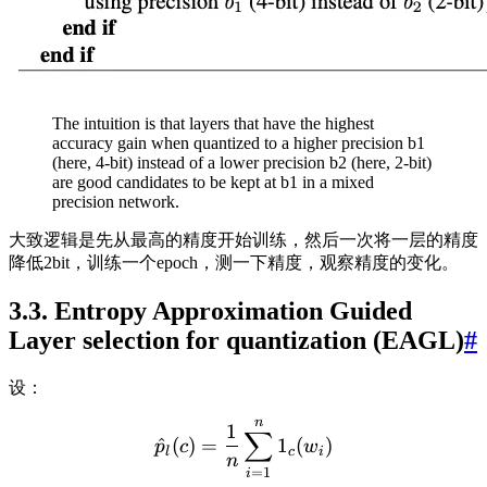
The intuition is that layers that have the highest
accuracy gain when quantized to a higher precision b1
(here, 4-bit) instead of a lower precision b2 (here, 2-bit)
are good candidates to be kept at b1 in a mixed
precision network.
大致逻辑是先从最高的精度开始训练，然后一次将一层的精度
降低2bit，训练一个epoch，测一下精度，观察精度的变化。
3.3. Entropy Approximation Guided
Layer selection for quantization (EAGL)
#
设：
n
1
∑
^
(
)
=
1
(
)
p
c
w
l
c
i
n
=
1
i