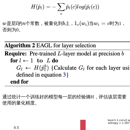
∑
(
^
)
=
−
^
(
)
(
^
(
))
H
p
p
c
l
o
g
p
c
l
l
l
c
1
(
)
=
w
是层
l
的
n
个常数，被量化到
b
上，
w
当
w
c
时为1，
c
i
i
否则为0。
通过统计一个训练好的模型每一层的经验熵H，评估该层需要
使用的量化精度。