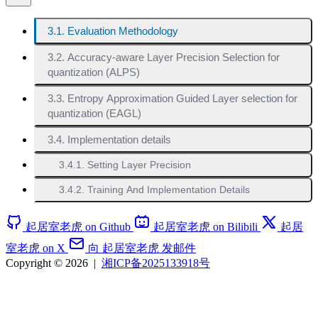
3.1. Evaluation Methodology
3.2. Accuracy-aware Layer Precision Selection for
quantization (ALPS)
3.3. Entropy Approximation Guided Layer selection for
quantization (EAGL)
3.4. Implementation details
3.4.1. Setting Layer Precision
3.4.2. Training And Implementation Details
起居室老虎 on Github
起居室老虎 on Bilibili
起居
室老虎 on X
向 起居室老虎 发邮件
Copyright © 2026
|
湘ICP备2025133918号