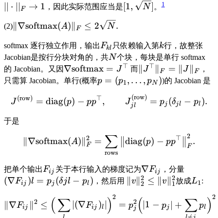
1
∣∣
⋅
∣
∣
→
1
[
1
,
]
，因此实际范围应当是
N
。
F
∥∇
softmax
(
)
∥
≤
2
.
(2)
A
N
F
softmax 逐行独立作用，输出
F
只依赖输入第
k
行，故整张
k
l
Jacobian是按行分块对角的，共
N
个块，每块是单行 softmax
⊤
⊤
∇
softmax
=
∥
∥
=
∥
∥
的 Jacobian。又因
J
而
J
J
，
F
F
=
(
,
…
,
)
只需算 Jacobian。单行(概率
p
p
p
)的 Jacobian 是
1
N
(
row
)
(
row
)
⊤
=
diag
(
)
−
,
=
(
−
)
.
J
p
p
p
J
p
δ
p
j
j
l
l
j
l
于是
∑
2
2
⊤
∥∇
softmax
(
)
∥
=
diag
(
)
−
.
A
p
p
p
F
F
rows
∇
把单个输出
F
关于本行输入的梯度记为
F
，分量
ij
ij
2
2
(
∇
)
=
(
−
)
∥
∥
≤
∥
∥
F
l
p
δ
j
l
p
，然后用
v
v
放成
L
:
1
2
1
ij
j
l
2
2
(
∑
)
(
∑
)
2
2
∥∇
∥
≤
∣
(
∇
)
∣
=
∣1
−
∣
+
F
F
p
p
p
ij
ij
l
j
l
j

=
l
l
j