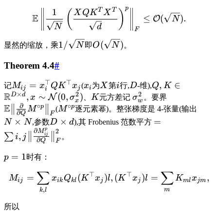
p
T
T
1
(
)
X
Q
K
X
E
≤
(
)
.
O
N
N
d
F
1/
(
)
显然的缩放，乘
N
即
O
N
。
Theorem 4.4
#
⊤
⊤
=
,
∈
记
M
x
Q
K
x
(
x
为
X
第
i
行,
D
-维),
Q
K
ij
j
i
i
×
2
2
R
D
d
,
∼
(
0
,
)
N
x
σ
、
K
元方差记
σ
。要界
x
w
∂
∘
∘
E
p
p
M
(
M
逐元素幂)。整张梯度是 4-张量(输出
∂
Q
F
×
×
=
N
N
,参数
D
d
),其 Frobenius 范数平方
p
∂
2
M
,
∑
ij
i
j
。
∂
Q
F
=
1
p
时有：
∑
∑
⊤
⊤
=
(
)
,
(
)
=
,
M
x
Q
K
x
l
K
x
l
K
x
ij
ik
k
l
j
j
m
l
j
m
,
m
k
l
所以