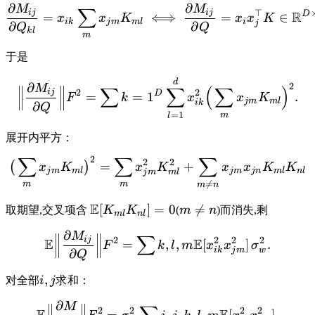
∂
∂
M
M
∑
ij
ij
⊤
R
D
=
⟺
=
∈
x
x
K
x
x
K
ik
j
m
m
l
i
j
∂
∂
Q
Q
k
l
m
于是
d
∂
2
M
∑
∑
(
∑
)
ij
2
2
D
=
=
1
.
F
k
x
x
K
j
m
m
l
ik
∂
Q
=
1
m
l
展开内平方：
∑
∑
∑
2
2
2
=
+
(
)
x
K
x
K
x
x
K
K
j
m
m
l
j
m
j
n
m
l
n
l
j
m
m
l

=
m
m
m
n
E
[
]
=
0

=
取期望,交叉项含
K
K
(
m
n
)而消失,剩
m
l
n
l
∂
M
∑
ij
2
2
2
2
E
E
=
,
,
[
]
.
F
k
l
m
x
x
σ
ik
j
m
w
∂
Q
,
对全部
i
j
求和：
∂
M
2
2
2
2