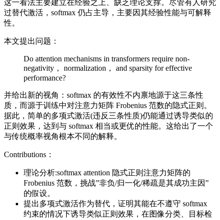
这一看法主要建立在经验之上、缺乏理论支撑。尽管有人研究
过替代激活，softmax 仍占主导，主要因其经验性能与可解释
性。
本文提出问题：
Do attention mechanisms in transformers require non-
negativity， normalization， and sparsity for effective
performance?
并给出新的视角：softmax 的有效性不内禀地源于这三条性
质，而源于训练中对注意力矩阵 Frobenius 范数的隐式正则。
据此，简单的多项式激活(违反三条性质)仍能通过诱导类似的
正则效果，达到与 softmax 相当或更优的性能。这给出了一个
与传统概率视角根本不同的解释。
Contributions：
理论分析:softmax attention 隐式正则注意力矩阵的
Frobenius 范数，挑战”非负/归一化/稀疏是其成功主因”
的假设。
提出多项式激活作为替代，证明其能在不遵守 softmax
约束的情况下诱导类似正则效果，在图像分类、目标检