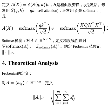
(
)
=
(
(
,
))
定义
A
X
ϕ
S
q
k
v
，
S
是相似度变换，
ϕ
是激活。最
⊤
(
,
)
=
常用
S
q
k
q
k
self-attention)，最常用
ϕ
是 softmax，于
是
⊤
⊤
⊤
(
)
(
)
q
k
X
Q
K
X
(
)
=
softmax
=
softmax
A
X
v
d
d
×
R
N
N
∈
Softmax梯度：对
A
，定义梯度线性映射
⊤
∇
softmax
(
)
:=
(
)
A
J
A
。约定 Frobenius 范数记
softmax
∥
⋅
∥
。
F
4. Theoretical Analysis
Frobenius的定义：
×
R
m
n
=
(
)
∈
对
A
a
，定义
ij
m
n
∑
∑
2
∣∣
∣
∣
=
A
a
F
ij
=
1
=
1
i
j