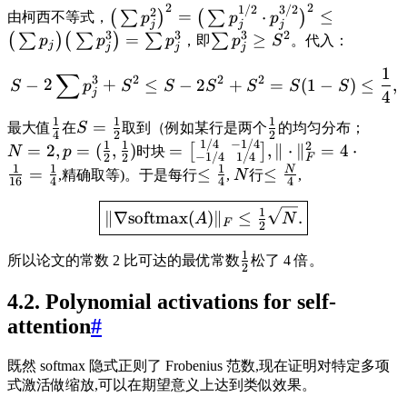
2
2
1/2
3/2
2
=
⋅
≤
(
∑
)
(
∑
)
由柯西不等式，
p
p
p
j
j
j
3
3
3
2
=
≥
(
∑
)
(
∑
)
∑
∑
p
p
p
，即
p
S
。代入：
j
j
j
j
1
∑
3
2
2
2
−
2
+
≤
−
2
+
=
(
1
−
)
≤
,
S
p
S
S
S
S
S
S
j
4
1
1
1
=
最大值
在
S
取到（例如某行是两个
的均匀分布；
4
2
2
1/4
−
1/4
1
1
2
=
2
,
=
(
,
)
=
,
∥
⋅
∥
=
4
⋅
[
]
N
p
时块
−
1/4
1/4
2
2
F
1
1
1
N
=
≤
≤
,精确取等)。于是每行
,
N
行
,
16
4
4
4
1
∥∇
softmax
(
)
∥
≤
.
A
N
F
2
1
所以论文的常数 2 比可达的最优常数
松了 4 倍。
2
4.2. Polynomial activations for self-
attention
#
既然 softmax 隐式正则了 Frobenius 范数,现在证明对特定多项
式激活做缩放,可以在期望意义上达到类似效果。