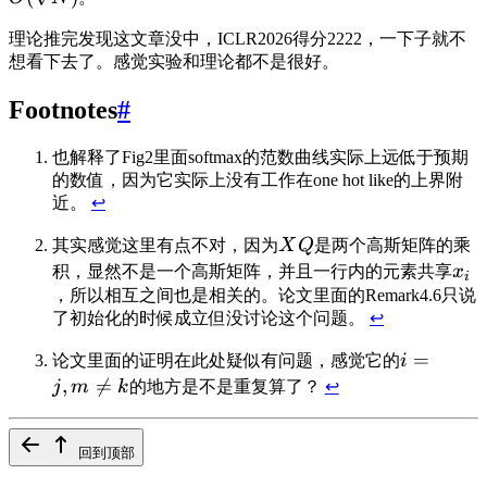
理论推完发现这文章没中，ICLR2026得分2222，一下子就不
想看下去了。感觉实验和理论都不是很好。
Footnotes
#
也解释了Fig2里面softmax的范数曲线实际上远低于预期
的数值，因为它实际上没有工作在one hot like的上界附
近。
↩
其实感觉这里有点不对，因为
X
Q
是两个高斯矩阵的乘
积，显然不是一个高斯矩阵，并且一行内的元素共享
x
i
，所以相互之间也是相关的。论文里面的Remark4.6只说
了初始化的时候成立但没讨论这个问题。
↩
=
论文里面的证明在此处疑似有问题，感觉它的
i
,

=
j
m
k
的地方是不是重复算了？
↩
回到顶部