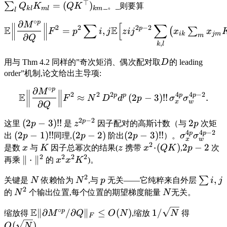
⊤
=
(
)
∑
Q
K
Q
K
_。_则要算
k
l
m
l
k
m
l
∘
p
∂
M
∑
[
∑
2
2
2
−
2
E
E
p
=
,
(
∑
F
p
i
j
z
ij
x
x
ik
j
m
m
∂
Q
,
k
l
用与 Thm 4.2 同样的”奇次矩消、偶次配对取
D
的 leading
order”机制,论文给出主导项:
∘
p
∂
M
2
2
2
4
4
−
2
E
p
p
p
p
≈
(
2
−
3
)!!
.
F
N
D
d
p
σ
σ
x
w
∂
Q
2
−
2
p
(
2
−
3
)!!
2
这里
p
是
z
因子配对的高斯计数（与
p
次矩
4
4
−
2
p
p
(
2
−
1
)!!
(
2
−
2
)
(
2
−
3
)!!
出
p
同理,
p
阶出
p
）。
σ
σ
x
w
2
⋅
(
)
2
−
2
是数
x
与
K
因子总幂次的结果(
z
携带
x
Q
K
,
p
次
2
2
2
2
∥
⋅
∥
再乘
的
x
x
K
)。
2
,
∑
关键是
N
依赖恰为
N
,与
p
无关——它纯粹来自外层
i
j
2
的
N
个输出位置,每个位置的期望梯度能量
N
无关。
∘
E
p
∥
∂
/
∂
∥
≤
(
)
1/
缩放得
M
Q
O
N
,缩放
N
得
F
(
)
O
N
。