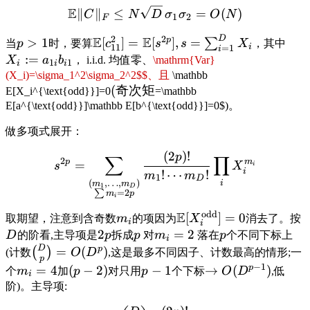
E
∥
∥
≤
=
(
)
C
N
D
σ
σ
O
N
1
2
F
D
2
2
E
E
p
>
1
[
]
=
[
]
,
=
∑
当
p
时，要算
c
s
s
X
，其中
11
i
=
1
i
:=
X
a
b
， i.i.d. 均值零、
\mathrm{Var}
1
1
i
i
i
(X_i)=\sigma_1^2\sigma_2^2$$、且
\mathbb
(
奇次矩
E[X_i^{\text{odd}}]=0
=\mathbb
E[a^{\text{odd}}]\mathbb E[b^{\text{odd}}]=0$)。
做多项式展开：
(
2
)!
p
∑
∏
2
m
p
=
s
X
i
i
!
⋯
!
m
m
1
D
(
,
…
,
)
i
m
m
1
D
∑
=
2
m
p
i
odd
E
[
]
=
0
取期望，注意到含奇数
m
的项因为
X
消去了。按
i
i
2
=
2
D
的阶看,主导项是
p
拆成
p
对
m
落在
p
个不同下标上
i
D
p
=
(
)
(
)
(计数
O
D
,这是最多不同因子、计数最高的情形;一
p
−
1
p
=
4
(
−
2
)
−
1
→
(
)
个
m
加
p
对只用
p
个下标
O
D
,低
i
阶)。主导项: