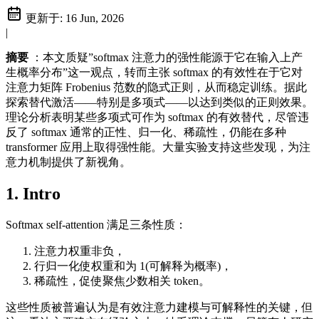
更新于:
16 Jun, 2026
|
摘要
：本文质疑”softmax 注意力的强性能源于它在输入上产
生概率分布”这一观点，转而主张 softmax 的有效性在于它对
注意力矩阵 Frobenius 范数的隐式正则，从而稳定训练。据此
探索替代激活——特别是多项式——以达到类似的正则效果。
理论分析表明某些多项式可作为 softmax 的有效替代，尽管违
反了 softmax 通常的正性、归一化、稀疏性，仍能在多种
transformer 应用上取得强性能。大量实验支持这些发现，为注
意力机制提供了新视角。
1. Intro
Softmax self-attention 满足三条性质：
注意力权重非负，
行归一化使权重和为 1(可解释为概率)，
稀疏性，促使聚焦少数相关 token。
这些性质被普遍认为是有效注意力建模与可解释性的关键，但