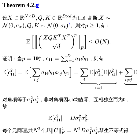
Theorem 4.2.
#
×
×
R
R
N
D
D
d
∈
,
,
∈
∼
设
X
Q
K
为 i.i.d. 高斯,
X
2
(
0
,
)
,
,
∼
(
0
,
)
≥
1
N
N
σ
Q
K
σ
。则对
p
,有：
x
t
p
T
T
[
(
)
]
X
Q
K
X
E
≤
(
)
.
O
N
d
F
D
=
1
=
∑
证明：当
p
时，
c
a
b
，则有
11
1
1
i
i
=
1
i
[
∑
]
∑
∑
2
2
2
E
E
E
E
[
]
=
=
[
]
[
]
+
c
a
b
a
b
a
b
1
1
1
1
11
1
1
i
i
j
j
i
i
,

=
i
j
i
i
j
=
i
j
2
2
对角项等于
σ
σ
，非对角项因a,b均值零、互相独立而为0，
1
2
故
2
2
2
E
[
]
=
.
c
D
σ
σ
11
1
2
2
2
2
2
2
E
∥
∥
=
每个元同理,共
N
个,
C
N
D
σ
σ
,琴生不等式得
1
2
F