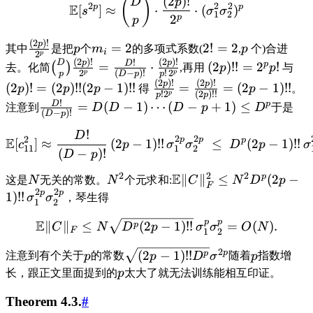
(
2
)!
(
)
D
p
2
2
2
E
p
p
[
]
≈
⋅
⋅
(
)
s
σ
σ
1
2
2
p
p
(
2
)!
p
=
2
2
!
=
2
其中
是把
p
个
m
的多项式系数(
,
p
个)合进
i
2
p
(
2
)!
(
2
)!
!
p
p
D
D
p
=
⋅
(
2
)!!
=
2
!
(
)
去。化简
,再用
p
p
与
2
(
−
)!
!
2
p
p
p
D
p
p
(
2
)!
(
2
)!
p
p
(
2
)!
=
(
2
)!!
(
2
−
1
)!!
=
=
(
2
−
1
)!!
p
p
p
得
p
。
!
2
(
2
)!!
p
p
p
!
D
p
=
(
−
1
)
⋯
(
−
+
1
)
≤
注意到
D
D
D
p
D
于是
(
−
)!
D
p
!
D
2
2
2
p
p
E
p
[
]
≈
(
2
−
1
)!!
≤
(
2
−
1
)!!
c
p
σ
σ
D
p
σ
11
1
2
(
−
)!
D
p
2
2
2
E
p
∥
∥
≤
(
2
−
这是
N
无关的常数。
N
个元求和:
C
N
D
p
F
2
2
p
p
1
)!!
σ
σ
，琴生得
1
2
p
p
E
∥
∥
≤
(
2
−
1
)!!
=
(
)
.
p
C
N
D
p
σ
σ
O
N
F
1
2
2
p
(
2
−
1
)!!
p
注意到有个关于
p
的常数
p
D
σ
随着
p
指数增
长，跟正文里面提到的
p
太大了就无法训练能相互印证。
Theorem 4.3.
#